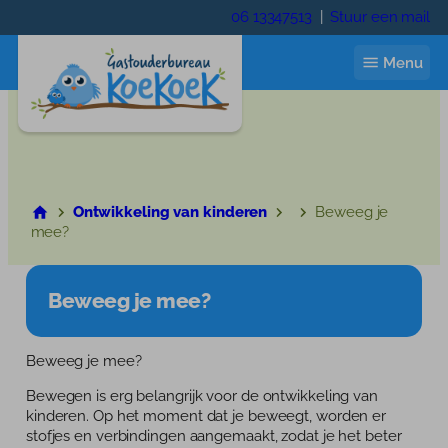
Ga
06 13347513
|
Stuur een mail
naar
de
Menu
inhoud
Start
Ontwikkeling van kinderen
Beweeg je
mee?
Ik zoek een gastouder
Gastouder worden
Beweeg je mee?
Wie zijn wij
Beweeg je mee?
Wie zijn wij
Contact
Bewegen is erg belangrijk voor de ontwikkeling van
Trainingen
kinderen. Op het moment dat je beweegt, worden er
Inloggen
stofjes en verbindingen aangemaakt, zodat je het beter