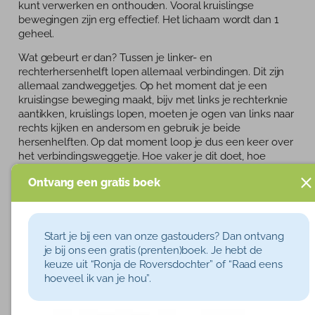
kunt verwerken en onthouden. Vooral kruislingse
Tarieven
bewegingen zijn erg effectief. Het lichaam wordt dan 1
geheel.
Blog
Wat gebeurt er dan? Tussen je linker- en
rechterhersenhelft lopen allemaal verbindingen. Dit zijn
allemaal zandweggetjes. Op het moment dat je een
kruislingse beweging maakt, bijv met links je rechterknie
aantikken, kruislings lopen, moeten je ogen van links naar
rechts kijken en andersom en gebruik je beide
hersenhelften. Op dat moment loop je dus een keer over
het verbindingsweggetje. Hoe vaker je dit doet, hoe
vaster het zandweggetje wordt en uiteindelijk wordt dit
Ontvang een gratis boek
zelfs een asfaltweg. Op dat moment werken je
hersenhelften perfect samen en gaat het concentreren,
leren en lezen makkelijker. Ook is je hoofd opgeruimder.
Je hoofd voelt niet meer als vol aan.
Start je bij een van onze gastouders? Dan ontvang
je bij ons een gratis (prenten)boek. Je hebt de
Wat kun je dan doen?
keuze uit “Ronja de Roversdochter” of “Raad eens
De kinderen veel buiten laten spelen. Klimmen,
hoeveel ik van je hou”.
klauteren en touwtjespringen helpt allemaal.
Kruislingse oefeningen bedenken en laten doen.