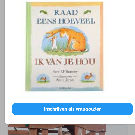
Het ouderwetse kaatsenballen of jongleren.
Vind je het lastig om zelf oefeningen te bedenken? Dan
zijn er ook diverse mogelijkheden.
Volg de eendaagse training Focus. Hier leer je oa
diverse oefeningen met balletjes en zakjes, zodat je
vervolgens op het werk of thuis het kunt blijven
doen en herhalen. Hiermee kun je bijv.
leesproblemen voorkomen en oplossen.
Volg je training Spelenderwijs Ontwikkelen voor dit
op dit gebeid en de andere ontwikkelingsgebieden.
Vraag ondersteuning en tips. Ik kan je zo
voorbeelden van spelletjes en bewegingen geven.
Ieder kind verdient het om op zijn eigen bergtop te
komen!
Focus
Spelenderwijs Ontwikkelen
Inschrijven als vraagouder
Aanmelden