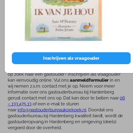
een GGD-inspecteur en zijn onze gastouders in bezit van
het EHBO-certificaat. Kortom: voor kwalitatief
hoogwaardige gastouderopvang in Hardenberg bent u bij
ons gastouderbureau vlakbij Hardenberg aan het juiste
adres.
Gastouderopvang in Hardenberg nodig?
Wij hebben een groot en groeiend netwerk voor
Inschrijven als vraagouder
gastouderopvang in Hardenberg. Hierdoor weten wij altijd
een passende gastouder voor jouw kind te vinden. Ben je
op zoek naar een gastouder? Inschrijven als vraagouder
kan eenvoudig online. Vul ons
aanmeldformulier
in en
wij nemen z.s.m. contact met je op. Neem voor meer
informatie over ons gastouderbureau bij Hardenberg
gerust contact met ons op. Dat kan door te bellen naar
06
– 133 475 13
of een e-mail te sturen
naar
info@gastouderbureaukoekoek.nl
. Doordat ons
gastouderbureau bij Hardenberg kwaliteit biedt, wordt de
gastouderopvang in Hardenberg en omgeving (deels)
vergoed door de overheid.