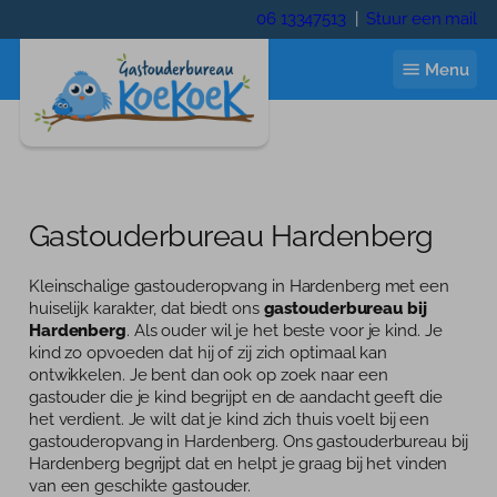
Ga
06 13347513
|
Stuur een mail
naar
de
Menu
inhoud
Start
Gastouderbureau Hardenberg
Ik zoek een gastouder
Kleinschalige gastouderopvang in Hardenberg met een
huiselijk karakter, dat biedt ons
gastouderbureau bij
Gastouder worden
Hardenberg
. Als ouder wil je het beste voor je kind. Je
kind zo opvoeden dat hij of zij zich optimaal kan
Wie zijn wij
ontwikkelen. Je bent dan ook op zoek naar een
gastouder die je kind begrijpt en de aandacht geeft die
Wie zijn wij
het verdient. Je wilt dat je kind zich thuis voelt bij een
Contact
gastouderopvang in Hardenberg. Ons gastouderbureau bij
Trainingen
Hardenberg begrijpt dat en helpt je graag bij het vinden
Inloggen
van een geschikte gastouder.