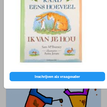
natuur is ook altijd een succes.
Geef elkaar een modderbad.
Ga tekenen in een bak met modder. Maak samen
modder op een tafel en ga daar in tekenen.
BELANGRIJKSTE: WORD EENS LEKKER VIES
SAMEN EN HEB PLEZIER!
Daarnaast worden er ook vele activiteiten georganiseerd.
Kijk eens op
www.ivn.nl/modderdag
voor meer
informatie en ga genieten!
Inschrijven als vraagouder