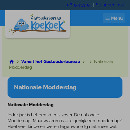
Ga
06 13347513
|
Stuur een mail
naar
de
Menu
inhoud
Start
Vanuit het Gastouderbureau
Nationale
Modderdag
Ik zoek een gastouder
Gastouder worden
Nationale Modderdag
Wie zijn wij
Nationale Modderdag
Wie zijn wij
Contact
Ieder jaar is het een keer is zover. De nationale
Trainingen
Modderdag! Maar waarom is er eigenlijk een modderdag?
Inloggen
Heel veel kinderen weten tegenwoordig niet meer wat