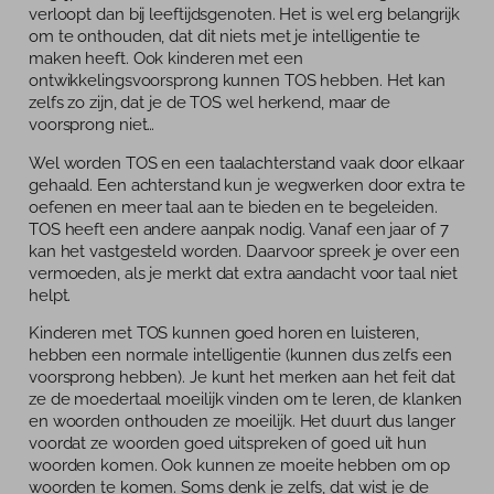
Tarieven
verloopt dan bij leeftijdsgenoten. Het is wel erg belangrijk
om te onthouden, dat dit niets met je intelligentie te
Blog
maken heeft. Ook kinderen met een
ontwikkelingsvoorsprong kunnen TOS hebben. Het kan
zelfs zo zijn, dat je de TOS wel herkend, maar de
voorsprong niet…
Wel worden TOS en een taalachterstand vaak door elkaar
gehaald. Een achterstand kun je wegwerken door extra te
oefenen en meer taal aan te bieden en te begeleiden.
TOS heeft een andere aanpak nodig. Vanaf een jaar of 7
kan het vastgesteld worden. Daarvoor spreek je over een
vermoeden, als je merkt dat extra aandacht voor taal niet
helpt.
Kinderen met TOS kunnen goed horen en luisteren,
hebben een normale intelligentie (kunnen dus zelfs een
voorsprong hebben). Je kunt het merken aan het feit dat
ze de moedertaal moeilijk vinden om te leren, de klanken
en woorden onthouden ze moeilijk. Het duurt dus langer
voordat ze woorden goed uitspreken of goed uit hun
woorden komen. Ook kunnen ze moeite hebben om op
woorden te komen. Soms denk je zelfs, dat wist je de