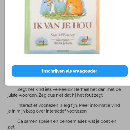
kinderen.
Wat kun je als kinderopvang doen als je een kind met
TOS hebt?
· Blijf gewoon praten en een gesprek voeren met het
kind en gun het even de tijd om jou te beantwoorden.
· Tijdens het gesprek blijf je rustig, praat je rustig en
gebruik je geen complexe zinnen en woorden.
· Opdrachten kun je 1 voor 1 geven en niet allemaal
tegelijk. Laat hem het eventueel herhalen. De
Inschrijven als vraagouder
verwerkingssnelheid kan trager zijn en de informatie
wordt minder goed opgeslagen in het werkgeheugen.
· Zegt het kind iets verkeerd? Herhaal het dan met de
juiste woorden. Zeg dus niet dat hij het fout zegt.
· Interactief voorlezen is erg fijn. Meer informatie vind
je in mijn blog over interactief voorlezen.
· Ga samen spelen en benoem alles wat je doet en
ziet.