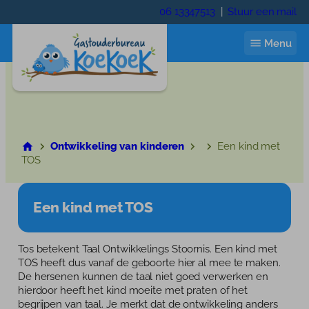
Ga
06 13347513
|
Stuur een mail
naar
de
Menu
inhoud
Start
Ontwikkeling van kinderen
Een kind met
TOS
Ik zoek een gastouder
Gastouder worden
Een kind met TOS
Wie zijn wij
Tos betekent Taal Ontwikkelings Stoornis. Een kind met
Wie zijn wij
Contact
TOS heeft dus vanaf de geboorte hier al mee te maken.
De hersenen kunnen de taal niet goed verwerken en
Trainingen
hierdoor heeft het kind moeite met praten of het
Inloggen
begrijpen van taal. Je merkt dat de ontwikkeling anders