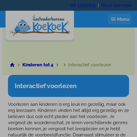
Ga
06 13347513
|
Stuur een mail
naar
de
Menu
inhoud
Start
Kinderen tot 4
Interactief voorlezen
Ik zoek een gastouder
Interactief voorlezen
Gastouder worden
Wie zijn wij
Voorlezen aan kinderen is erg leuk en gezellig, maar ook
erg leerzaam. Kinderen vinden het altijd erg gezellig en ze
Wie zijn wij
Contact
beleven dus ook echt plezier aan het voorlezen. Je
vergroot de woordenschat, ze leren verschillende genres
Trainingen
boeken kennen, je vergroot het leesplezier en je hebt
Inloggen
natuurlijk de voorbeeldfunctie. Daarnaast stimuleer je de