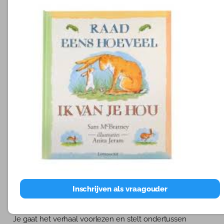
hun woordenschat en ze staan er meer voor open. Ze
horen immers veel meer woorden dan dat er in het boek
staan en er mee te maken hebben. Daarnaast herinneren
ze zich ook meer woorden. Het blijft beter hangen.
Daarnaast stimuleert het de taalbegrip en heeft dit ook
positieve effecten voor de ontwikkeling van het kind. En
het plezier om met taal en woorden tijdens het voorlezen
aan de slag te gaan is natuurlijk het belangrijkste. Ze
vinden het gewoon erg leuk en doen actief met je mee.
Wat wil je nog meer? Daarnaast hebben ze ook al
geoefend met samenvatten, personages herkennen etc
waar ze wat aan hebben op de basisschool.
Hoe pak je dit aan?
Je bepaalt vooraf je doelen en kunt de volgende stappen
nemen:
Kijk samen naar de kaft en noem de titel alvast en kijk dan
eens samen naar de plaatjes. Waar denk je dat het over
Inschrijven als vraagouder
gaat? Over wie gaat het? Waar is het? Wat denk je dat er
gaat gebeuren?
Je gaat het verhaal voorlezen en stelt ondertussen