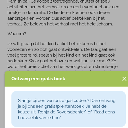
Kamishibai? Je koppelt (bewegende, knutsel of spel)
activiteiten aan het verhaal en creëert eventueel ook een
hoekje in de ruimte. De kinderen kunnen ook ideeën
aandragen en worden dus actief betrokken bij het
verhaal. Ze beleven het verhaal met het hele lichaam.
Waarom?
Je wilt graag dat het kind actief betrokken is bij het
voorlezen en zo zich gaat ontwikkelen. De taal gaat een
veel grotere rol spelen bij het kind en het kind gaat ook
nadenken. Waar gaat het over en wat kan ik er mee? Zo
wordt het brein actief aan het werk gezet en stimuleer je
de interactie, de woordenschat, het oplossingsgericht
denken, Daarnaast sluit je beter aan bij de behoeften van
Ontvang een gratis boek
het kind. Het ene kind beweegt immers graag en de
ander voelt liever en weer een ander luistert graag en
denkt er over na. En dat kan en mag bij het interactief
Start je bij een van onze gastouders? Dan ontvang
voorlezen!
je bij ons een gratis (prenten)boek. Je hebt de
Wat bereik je hiermee?
keuze uit “Ronja de Roversdochter” of “Raad eens
hoeveel ik van je hou”.
Kinderen die interactief voorgelezen worden, vergroten
de woordkennis en gaan actiever zelf aan de slag met