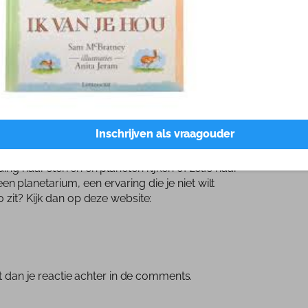
met de boswachter, een vogelhuisje timmeren en
e gave natuurspeelplaatsen aangelegd. Wil je
ouw regio je opgeven voor een leuke activiteit?
Inschrijven als vraagouder
 Denk dan eens aan een bezoek een van de velen
ing naar sterren en planeten kijken of zelfs naar
 planetarium, een ervaring die je niet wilt
 zit? Kijk dan op deze website:
at dan je reactie achter in de comments.