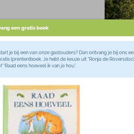
Train
Inlo
Tarie
ang een gratis boek
 gezond en belangrijk natuur is. Dit doen ze
Blog
en ook verschillende activiteiten. Van
en tot slootjesdag. Er zijn altijd activiteiten
jk maar eens op de website van IVN (
tart je bij een van onze gastouders? Dan ontvang je bij ons e
er bij jou in de buurt te doen zijn!
ratis (prenten)boek. Je hebt de keuze uit “Ronja de Roversdoc
f “Raad eens hoeveel ik van je hou”.
natuurmonumenten ook allerlei leuke dingen
ere allerlei routes van verschillende afstanden
e speelbossen in diverse natuurgebieden, maar
zoekerscentra. In deze bezoekerscentra vind je
ctiviteiten voor kinderen te vinden.
enten al? Oerrr…. Zij organiseren hele leuke