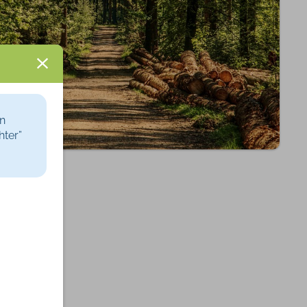
ingen
ggen
ven
en
hter”