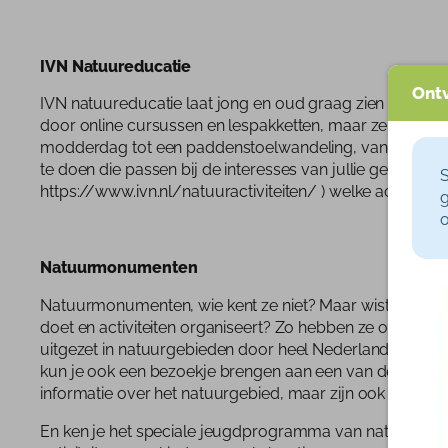
IVN Natuureducatie
Ontv
IVN natuureducatie laat jong en oud graag zien hoe leuk,
door online cursussen en lespakketten, maar ze organiser
modderdag tot een paddenstoelwandeling, van vogels spott
te doen die passen bij de interesses van jullie gezin. Ki
S
https://www.ivn.nl/natuuractiviteiten/ ) welke activiteiten 
g
o
Natuurmonumenten
Natuurmonumenten, wie kent ze niet? Maar wist je dat 
doet en activiteiten organiseert? Zo hebben ze onder and
uitgezet in natuurgebieden door heel Nederland, vind j
kun je ook een bezoekje brengen aan een van de vele be
informatie over het natuurgebied, maar zijn ook allerlei a
En ken je het speciale jeugdprogramma van natuurmonum