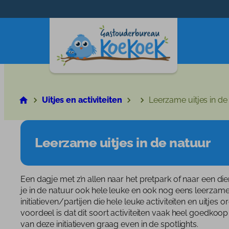
Ga
naar
de
inhoud
Uitjes en activiteiten
Leerzame uitjes in de
Leerzame uitjes in de natuur
Een dagje met z’n allen naar het pretpark of naar een dier
je in de natuur ook hele leuke en ook nog eens leerzame u
initiatieven/partijen die hele leuke activiteiten en uitjes
voordeel is dat dit soort activiteiten vaak heel goedkoop
van deze initiatieven graag even in de spotlights.