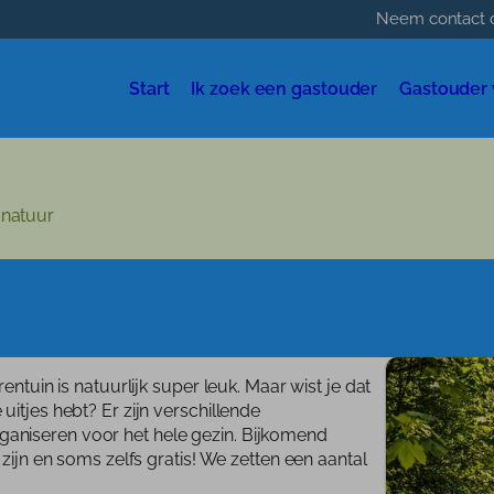
Neem contact 
Start
Ik zoek een gastouder
Gastouder
Wie zi
Train
 natuur
Tarie
Start
Blog
Ik zo
Gast
entuin is natuurlijk super leuk. Maar wist je dat
itjes hebt? Er zijn verschillende
Wie z
 organiseren voor het hele gezin. Bijkomend
 zijn en soms zelfs gratis! We zetten een aantal
Wie z
Cont