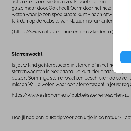
activiteiten voor kinderen zoals bootje varen, op pad 
ga zo maar door. Ook heeft Oerrr door het hele land hel
weten waar je zo’n speelplaats kunt vinden of wil je in j
Kijk dan op de website van Natuurmonumenten / Oerrr
( https://www.natuurmonumenten.nl/kinderen )
Sterrenwacht
Is jouw kind geïnteresseerd in sterren of in het heelal?
sterrenwachten in Nederland. Je kunt hier onder begeleid
de zon. Sommige sterrenwachten beschikken ook over een
missen. Wil je weten waar een sterrenwacht in jouw regio
https://www.astronomie.nl/publiekssterrenwachten-16
Heb jij nog een leuke tip voor een uitje in de natuur? La