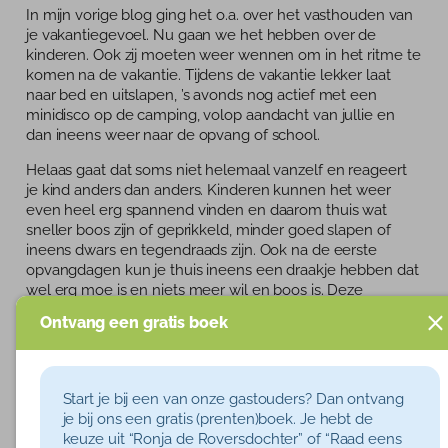
Tarieven
In mijn vorige blog ging het o.a. over het vasthouden van
je vakantiegevoel. Nu gaan we het hebben over de
Blog
kinderen. Ook zij moeten weer wennen om in het ritme te
komen na de vakantie. Tijdens de vakantie lekker laat
naar bed en uitslapen, ’s avonds nog actief met een
minidisco op de camping, volop aandacht van jullie en
dan ineens weer naar de opvang of school.
Helaas gaat dat soms niet helemaal vanzelf en reageert
je kind anders dan anders. Kinderen kunnen het weer
even heel erg spannend vinden en daarom thuis wat
sneller boos zijn of geprikkeld, minder goed slapen of
ineens dwars en tegendraads zijn. Ook na de eerste
opvangdagen kun je thuis ineens een draakje hebben dat
wel erg moe is en niets meer wil en boos is. Deze
emoties horen er allemaal bij en kun je het beste gewoon
Ontvang een gratis boek
accepteren. Zeg tegen je kind dat je snapt dat het moe is
en dat het even lekker mag huilen, op de bank mag
liggen of boos mag zijn. Het komt allemaal weer goed.
Vertel ook eerlijk dat jij er weer even in moet komen om
Start je bij een van onze gastouders? Dan ontvang
te gaan werken.
je bij ons een gratis (prenten)boek. Je hebt de
keuze uit “Ronja de Roversdochter” of “Raad eens
Tips om het zo soepel mogelijk te laten verlopen: