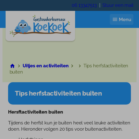
Ga
06 13347513
|
Stuur een mail
naar
de
Menu
inhoud
Start
Uitjes en activiteiten
Tips herfstactiviteiten
buiten
Ik zoek een gastouder
Gastouder worden
Tips herfstactiviteiten buiten
Wie zijn wij
Hersftactiviteiten buiten
Wie zijn wij
Contact
Tijdens de herfst kun je buiten heel veel leuke activiteiten
Trainingen
doen. Hieronder volgen 20 tips voor buitenactiviteiten.
Inloggen