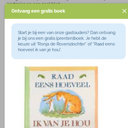
kastanjes en een geel blad.
Ontvang een gratis boek
· Broodjes of marshmallows bakken aan een
gevonden tak.
· Stapelen maar
Start je bij een van onze gastouders? Dan ontvang
je bij ons een gratis (prenten)boek. Je hebt de
Wie kan de hoogste stapel van bladeren maken? En
keuze uit “Ronja de Roversdochter” of “Raad eens
dan?! Er in springen maar!
hoeveel ik van je hou”.
· Dierensporen zoeken
In de herfst kan de grond wat nat zijn en dan kun je
allemaal dierensporen vinden. Van welk dier is elk spoor?
Hoe ziet jouw spoor er uit?
· Mandala
Ontwerp je eigen mandala in het bos of op het mos van
herfstschatten.
· Kabouterpad
Laat de oudere kinderen voor de jongsten een
kabouterpad ontwerpen en organiseren. Er zijn eventueel