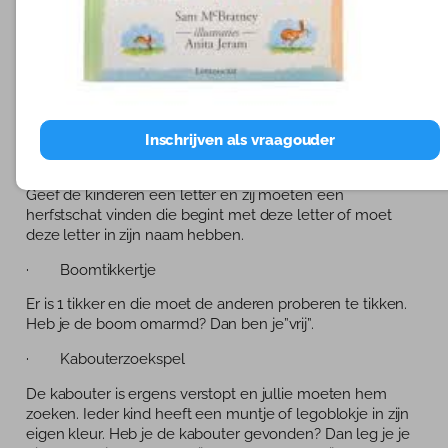
ook bestaande kabouterpaden in het bos.
· Darten
Teken een kleine cirkel op de grond in het bos. Teken
daar 2 grotere cirkels omheen. Iedereen krijgt 3
dennenappels. Wie krijgt ze in het dartbord?
Inschrijven als vraagouder
· Alfabetspel
Geef de kinderen een letter en zij moeten een
herfstschat vinden die begint met deze letter of moet
deze letter in zijn naam hebben.
· Boomtikkertje
Er is 1 tikker en die moet de anderen proberen te tikken.
Heb je de boom omarmd? Dan ben je”vrij”.
· Kabouterzoekspel
De kabouter is ergens verstopt en jullie moeten hem
zoeken. Ieder kind heeft een muntje of legoblokje in zijn
eigen kleur. Heb je de kabouter gevonden? Dan leg je je