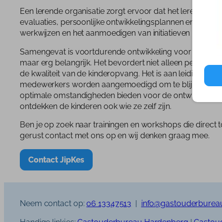
Een lerende organisatie zorgt ervoor dat het leren is geï
evaluaties, persoonlijke ontwikkelingsplannen en coachi
werkwijzen en het aanmoedigen van initiatieven moet n
Samengevat is voortdurende ontwikkeling voor medewer
maar erg belangrijk. Het bevordert niet alleen persoonli
de kwaliteit van de kinderopvang. Het is aan leidingge
medewerkers worden aangemoedigd om te blijven leren. W
optimale omstandigheden bieden voor de ontwikkeling va
ontdekken de kinderen ook wie ze zelf zijn.
Ben je op zoek naar trainingen en workshops die direct
gerust contact met ons op en wij denken graag mee.
Contact JipKes
Neem contact op:
06 13347513
|
info@gastouderburea