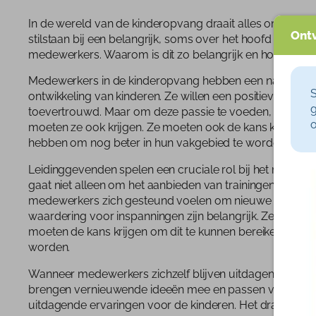
In de wereld van de kinderopvang draait alles om de on
Ontv
stilstaan bij een belangrijk, soms over het hoofd gezien
medewerkers. Waarom is dit zo belangrijk en hoe kun je
Medewerkers in de kinderopvang hebben een natuurlijke
S
ontwikkeling van kinderen. Ze willen een positieve impa
g
toevertrouwd. Maar om deze passie te voeden, hebben z
o
moeten ze ook krijgen. Ze moeten ook de kans krijgen om
hebben om nog beter in hun vakgebied te worden.
Leidinggevenden spelen een cruciale rol bij het mogeli
gaat niet alleen om het aanbieden van trainingen, maar
medewerkers zich gesteund voelen om nieuwe dingen t
waardering voor inspanningen zijn belangrijk. Ze mogen
moeten de kans krijgen om dit te kunnen bereiken. Ze moe
worden.
Wanneer medewerkers zichzelf blijven uitdagen, heeft d
brengen vernieuwende ideeën mee en passen verbeterde
uitdagende ervaringen voor de kinderen. Het draagt dus 