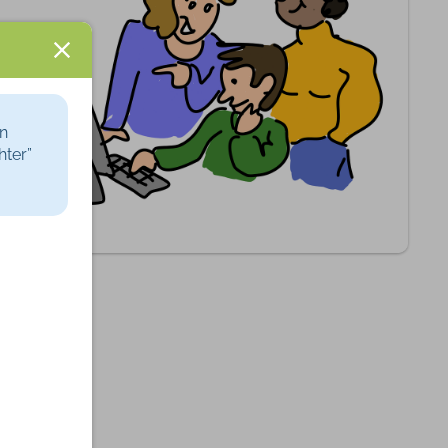
ingen
ggen
ven
en
hter”