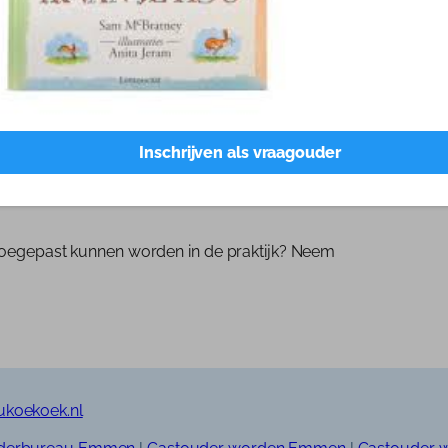
ntegreerd in de dagelijkse routine. Regelmatige
ng kunnen hierbij helpen. Het delen van goede
ormaal worden binnen de organisatie.
kers in de kinderopvang niet alleen een wens,
jke groei, maar heeft ook directe voordelen voor
venden om een omgeving te creëren waarin
Inschrijven als vraagouder
ant alleen door zelf te groeien, kunnen zij de
n de kinderen. Zo leren ze zichzelf kennen en
 toegepast kunnen worden in de praktijk? Neem
ukoekoek.nl