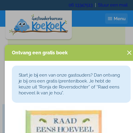
Ga
06 13347513
|
Stuur een mail
naar
de
Menu
inhoud
Ontvang een gratis boek
Start
Checkout
Ik zoek een gastouder
Start je bij een van onze gastouders? Dan ontvang
je bij ons een gratis (prenten)boek. Je hebt de
[woocommerce_checkout]
Gastouder worden
keuze uit “Ronja de Roversdochter” of “Raad eens
hoeveel ik van je hou”.
Wie zijn wij
Wie zijn wij
Contact
Neem contact op:
06
13347513
|
info@gastouderbureaukoekoek.nl
Trainingen
Inloggen
Handige linkjes:
Gastouderbureau Hardenberg
|