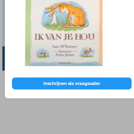
Tarieven
Gastouderbureau Emmen
|
Gastouder worden Emmen
|
Gastouder worden Hengelo
|
Gastouder worden
Blog
Enschede
Privacystatement
© 2026 | Webdesign
Kuipers Design
Inschrijven als vraagouder