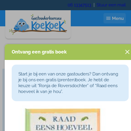
Ga
06 13347513
|
Stuur een mail
naar
de
Menu
inhoud
Ontvang een gratis boek
Start
[woocommerce_my_account]
Ik zoek een gastouder
Start je bij een van onze gastouders? Dan ontvang
je bij ons een gratis (prenten)boek. Je hebt de
Neem contact op:
06
Gastouder worden
keuze uit “Ronja de Roversdochter” of “Raad eens
13347513
|
info@gastouderbureaukoekoek.nl
hoeveel ik van je hou”.
Handige linkjes:
Gastouderbureau Hardenberg
|
Wie zijn wij
Gastouderbureau Emmen
|
Gastouder worden Emmen
|
Gastouder worden Hengelo
|
Gastouder worden
Wie zijn wij
Contact
Enschede
Trainingen
Inloggen
Privacystatement