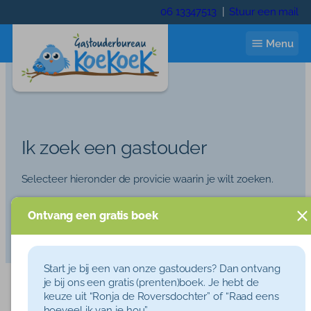
Ga
06 13347513
|
Stuur een mail
naar
de
Menu
inhoud
Start
Ik zoek een gastouder
Ik zoek een gastouder
Selecteer hieronder de provicie waarin je wilt zoeken.
Gastouder worden
Selecteer een provincie
Ontvang een gratis boek
Wie zijn wij
Terug
Drenthe
Overijssel
Wie zijn wij
Contact
Start je bij een van onze gastouders? Dan ontvang
Filter op een gemeente
je bij ons een gratis (prenten)boek. Je hebt de
Trainingen
Inloggen
keuze uit “Ronja de Roversdochter” of “Raad eens
hoeveel ik van je hou”.
Gemeente Borne
Gemeente Haaksbergen